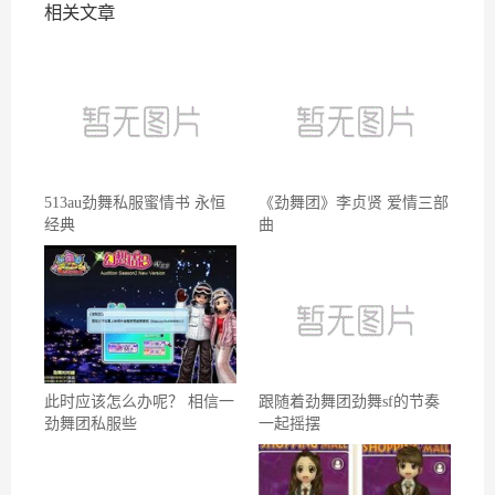
相关文章
513au劲舞私服蜜情书 永恒
《劲舞团》李贞贤 爱情三部
经典
曲
此时应该怎么办呢？ 相信一
跟随着劲舞团劲舞sf的节奏
劲舞团私服些
一起摇摆